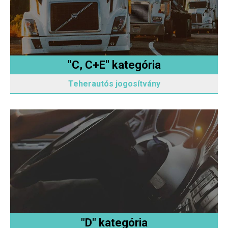
"C, C+E" kategória
Teherautós jogosítvány
"D" kategória