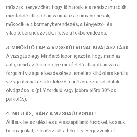
műszaki tényezőket, hogy láthatóak-e a rendszámtáblák,
megfelelő állapotban vannak-e a gumiabroncsok,
működik-e a kormányberendezés, a fényjelző- és
világítóberendezések, illetve a fékberendezés.
3. MINŐSÍTŐ LAP, A VIZSGAÚTVONAL KIVÁLASZTÁSA
A vizsgázó egy Minősítő lapon igazolja, hogy mind az
autó, mind az ő személye megfelelő állapotban van a
forgalmi vizsga elkezdéséhez, emellett kihúzásra kerül a
vizsgaútvonal és a kötelező manőverezési feladatok
elvégzése is (pl. Y forduló vagy jobbra előre 90°-os
parkolás).
4. INDULÁS, IRÁNY A VIZSGAÚTVONAL!
Állítsuk be az ülést és a visszapillantó tükröket, kössük
be magunkat, ellenőrizzük a féket és végezzünk el