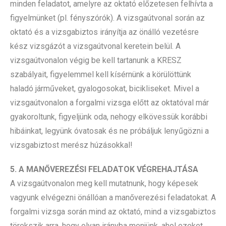
minden feladatot, amelyre az oktató előzetesen felhívta a
figyelmünket (pl. fényszórók). A vizsgaútvonal során az
oktató és a vizsgabiztos irányítja az önálló vezetésre
kész vizsgázót a vizsgaútvonal keretein belül. A
vizsgaútvonalon végig be kell tartanunk a KRESZ
szabályait, figyelemmel kell kísérnünk a körülöttünk
haladó járműveket, gyalogosokat, bicikliseket. Mivel a
vizsgaútvonalon a forgalmi vizsga előtt az oktatóval már
gyakoroltunk, figyeljünk oda, nehogy elkövessük korábbi
hibáinkat, legyünk óvatosak és ne próbáljuk lenyűgözni a
vizsgabiztost merész húzásokkal!
5. A MANŐVEREZÉSI FELADATOK VÉGREHAJTÁSA
A vizsgaútvonalon meg kell mutatnunk, hogy képesek
vagyunk elvégezni önállóan a manőverezési feladatokat. A
forgalmi vizsga során mind az oktató, mind a vizsgabiztos
törekszik arra, hogy olyan irányba menjünk, ahol ezeket