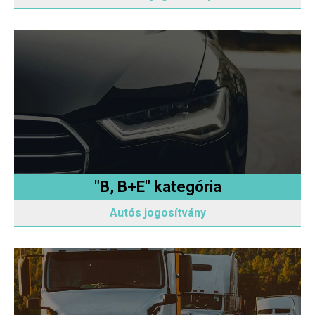
"B, B+E" kategória
Autós jogosítvány