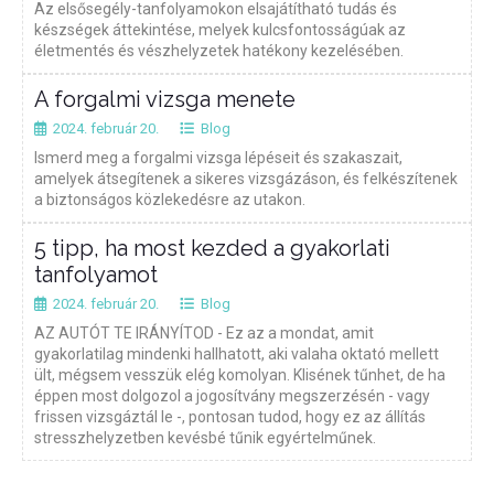
Az elsősegély-tanfolyamokon elsajátítható tudás és
készségek áttekintése, melyek kulcsfontosságúak az
életmentés és vészhelyzetek hatékony kezelésében.
A forgalmi vizsga menete
2024. február 20.
Blog
Ismerd meg a forgalmi vizsga lépéseit és szakaszait,
amelyek átsegítenek a sikeres vizsgázáson, és felkészítenek
a biztonságos közlekedésre az utakon.
5 tipp, ha most kezded a gyakorlati
tanfolyamot
2024. február 20.
Blog
AZ AUTÓT TE IRÁNYÍTOD - Ez az a mondat, amit
gyakorlatilag mindenki hallhatott, aki valaha oktató mellett
ült, mégsem vesszük elég komolyan. Klisének tűnhet, de ha
éppen most dolgozol a jogosítvány megszerzésén - vagy
frissen vizsgáztál le -, pontosan tudod, hogy ez az állítás
stresszhelyzetben kevésbé tűnik egyértelműnek.