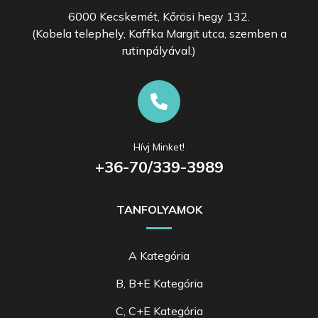
6000 Kecskemét, Kőrösi hegy 132.
(Kobela telephely, Kaffka Margit utca, szemben a
rutinpályával.)
Hívj Minket!
+36-70/339-3989
TANFOLYAMOK
A Kategória
B, B+E Kategória
C, C+E Kategória