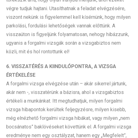
végre tudjuk hajtani. Utasíthatnak a feladat elvégzésére,
viszont nekünk is figyelemmel kell kísérnünk, hogy milyen
parkolási, fordulási lehetőségek vannak előttünk. A
visszaúton is figyeljünk folyamatosan, nehogy hibázzunk,
ugyanis a forgalmi vizsgák során a vizsgabiztos nem
közli, mit és hol rontottunk el!
6. VISSZATÉRÉS A KIINDULÓPONTRA, A VIZSGA
ÉRTÉKELÉSE
A forgalmi vizsga elvégzése után – akár sikerrel jártunk,
akár nem -, visszatérünk a bázisra, ahol a vizsgabiztos
értékeli a munkánkat. Itt megtudhatjuk, milyen forgalmi
vizsga hibapontok kerültek feljegyzésre, milyen kisebb,
még elnézhető forgalmi vizsga hibákat, vagy milyen „nem
bocsánatos” baklövéseket követtünk el. A forgalmi vizsga
eredménye nem egy osztályzat, hanem egy „Megfelelt”,