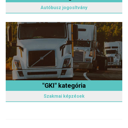
Autóbusz jogosítvány
"GKI" kategória
Szakmai képzések