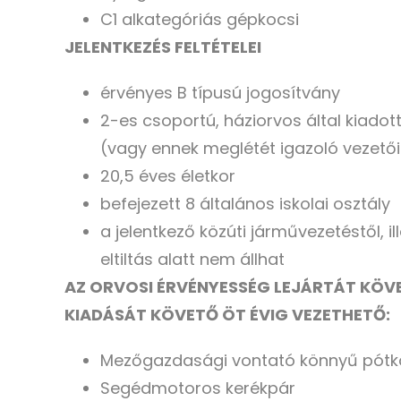
C1 alkategóriás gépkocsi
JELENTKEZÉS FELTÉTELEI
érvényes B típusú jogosítvány
2-es csoportú, háziorvos által kiadot
(vagy ennek meglétét igazoló vezető
20,5 éves életkor
befejezett 8 általános iskolai osztály
a jelentkező közúti járművezetéstől, i
eltiltás alatt nem állhat
AZ ORVOSI ÉRVÉNYESSÉG LEJÁRTÁT KÖVE
KIADÁSÁT KÖVETŐ ÖT ÉVIG VEZETHETŐ:
Mezőgazdasági vontató könnyű pótk
Segédmotoros kerékpár