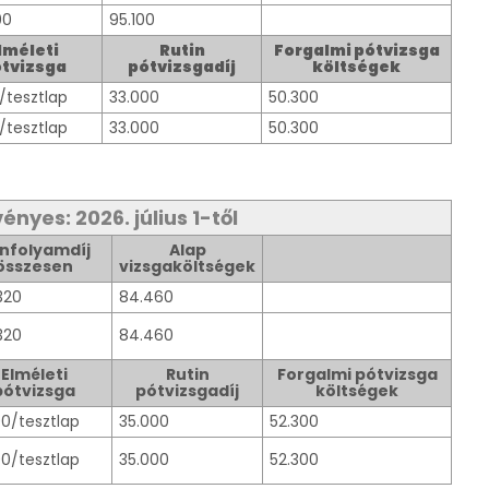
00
95.100
lméleti
Rutin
Forgalmi pótvizsga
tvizsga
pótvizsgadíj
költségek
/tesztlap
33.000
50.300
/tesztlap
33.000
50.300
ényes: 2026. július 1-től
nfolyamdíj
Alap
összesen
vizsgaköltségek
320
84.460
320
84.460
Elméleti
Rutin
Forgalmi pótvizsga
pótvizsga
pótvizsgadíj
költségek
00/tesztlap
35.000
52.300
00/tesztlap
35.000
52.300