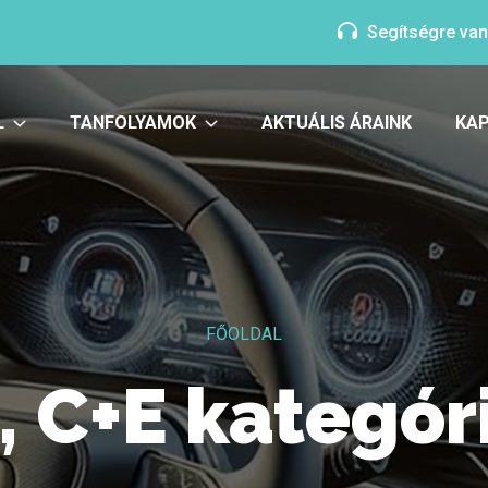
Segítségre va
L
TANFOLYAMOK
AKTUÁLIS ÁRAINK
KA
FŐOLDAL
, C+E kategór