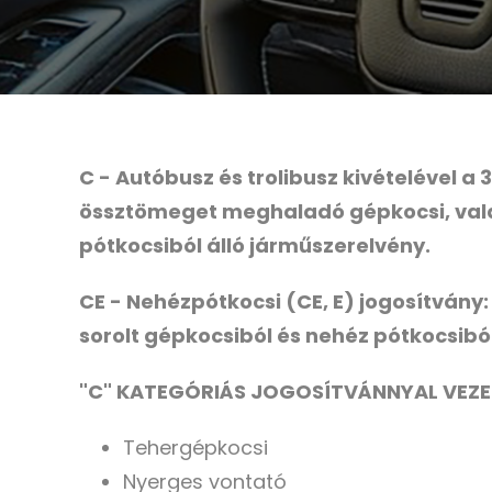
C - Autóbusz és trolibusz kivételével
össztömeget meghaladó gépkocsi, vala
pótkocsiból álló járműszerelvény.
CE - Nehézpótkocsi (CE, E) jogosítvány
sorolt gépkocsiból és nehéz pótkocsiból
"C" KATEGÓRIÁS JOGOSÍTVÁNNYAL VEZE
Tehergépkocsi
Nyerges vontató