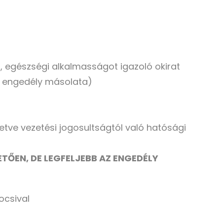
t, egészségi alkalmasságot igazoló okirat
i engedély másolata)
lletve vezetési jogosultságtól való hatósági
TŐEN, DE LEGFELJEBB AZ ENGEDÉLY
ocsival