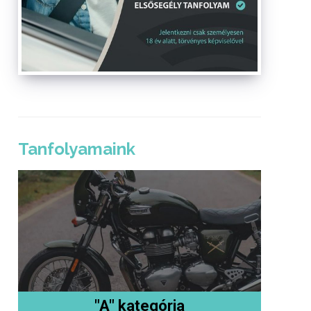
Tanfolyamaink
"A" kategória