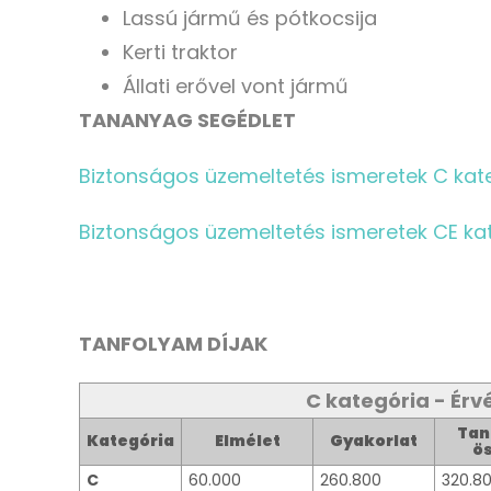
Lassú jármű és pótkocsija
Kerti traktor
Állati erővel vont jármű
TANANYAG SEGÉDLET
Biztonságos üzemeltetés ismeretek C kat
Biztonságos üzemeltetés ismeretek CE ka
TANFOLYAM DÍJAK
C kategória - Érvé
Tan
Kategória
Elmélet
Gyakorlat
ö
C
60.000
260.800
320.8