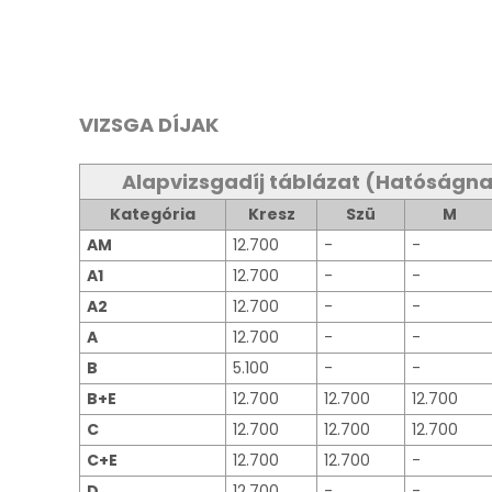
VIZSGA DÍJAK
Alapvizsgadíj táblázat (Hatóságnak 
Kategória
Kresz
Szü
M
AM
12.700
-
-
A1
12.700
-
-
A2
12.700
-
-
A
12.700
-
-
B
5.100
-
-
B+E
12.700
12.700
12.700
C
12.700
12.700
12.700
C+E
12.700
12.700
-
D
12.700
-
-