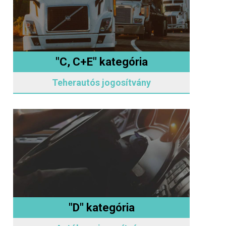
"C, C+E" kategória
Teherautós jogosítvány
"D" kategória