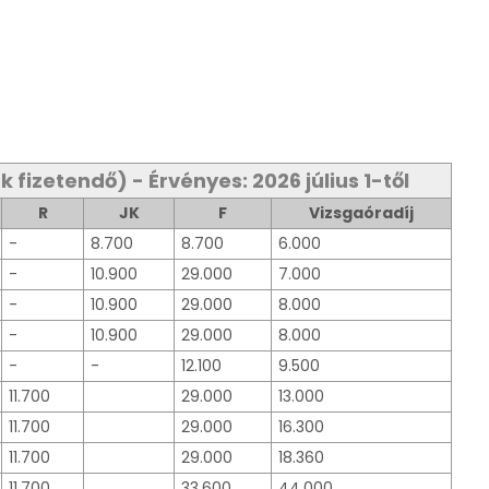
fizetendő) - Érvényes: 2026 július 1-től
R
JK
F
Vizsgaóradíj
-
8.700
8.700
6.000
-
10.900
29.000
7.000
-
10.900
29.000
8.000
-
10.900
29.000
8.000
-
-
12.100
9.500
11.700
29.000
13.000
11.700
29.000
16.300
11.700
29.000
18.360
11.700
33.600
44.000