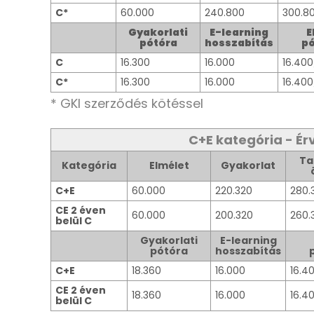
C*
60.000
240.800
300.8
Gyakorlati
E-learning
E
pótóra
hosszabítás
pó
C
16.300
16.000
16.400
C*
16.300
16.000
16.400
* GKI szerződés kötéssel
C+E kategória - Érv
Ta
Kategória
Elmélet
Gyakorlat
C+E
60.000
220.320
280.
CE 2 éven
60.000
200.320
260.
belül C
Gyakorlati
E-learning
pótóra
hosszabítás
C+E
18.360
16.000
16.4
CE 2 éven
18.360
16.000
16.4
belül C