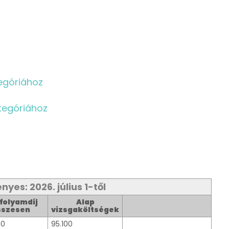
egóriához
tegóriához
nyes: 2026. július 1-től
folyamdíj
Alap
sszesen
vizsgaköltségek
00
95.100