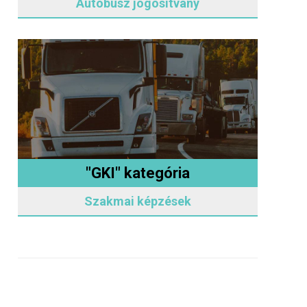
Autóbusz jogosítvány
"GKI" kategória
Szakmai képzések