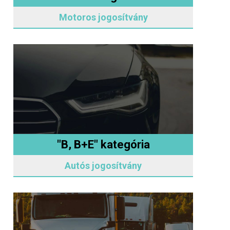
Motoros jogosítvány
"B, B+E" kategória
Autós jogosítvány