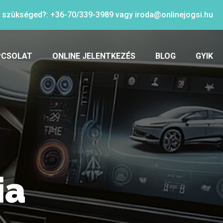
n szükséged?:
+36-70/339-3989
vagy
iroda@onlinejogsi.hu
PCSOLAT
ONLINE JELENTKEZÉS
BLOG
GYIK
ia